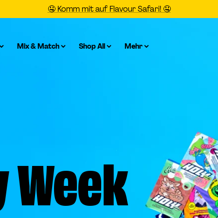
🤤 Komm mit auf Flavour Safari! 🤤
Mix & Match
Shop All
Mehr
y Week