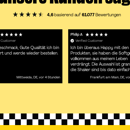
4,6
basierend auf
61.077
Bewertungen
Philip A
d Customer
Verified Customer
schmack, Gute Qualität ich bin
Ich bin überaus Happy mit den 
rt und werde wieder bestellen.
Produkten, sie haben die Softg
vollkommen aus meinem Leben
verdrängt. Die Auswahl ist gra
die Shaker sind bis dato einfac
klasse. Bis auf die Lieferzeit die
Mittweida, DE, vor 4 Stunden
Frankfurt am Main, DE, vo
mittlerweile doch ab und zu etwas
länger dauern können, als am A
bin ich überglücklich mit den P
Vielen Dank!