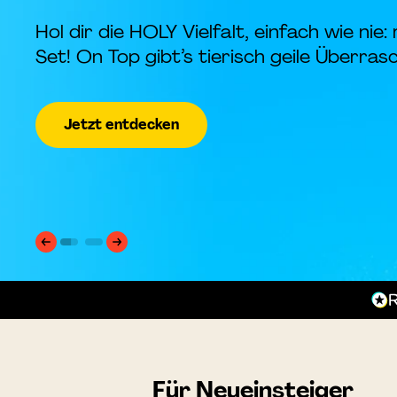
Hol dir die HOLY Vielfalt, einfach wie nie
Set! On Top gibt’s tierisch geile Überras
Jetzt entdecken
Zur
Zur
Slide
Slide
1
2
gehen
gehen
Für Neueinsteiger