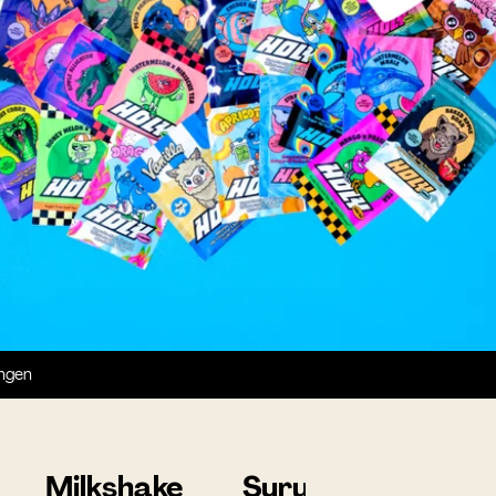
ngen
Milkshake
Syrup