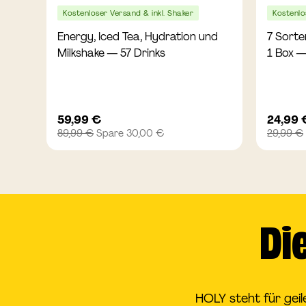
Kostenloser Versand & inkl. Shaker
Kostenlo
Energy, Iced Tea, Hydration und
7 Sorte
Milkshake — 57 Drinks
1 Box —
Angebotspreis
Angebo
59,99 €
24,99 
Regulärer
Reguläre
89,99 €
Spare 30,00 €
29,99 €
Preis
Preis
Di
HOLY steht für gei