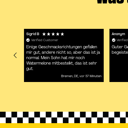
Sigrid B
Anonym
Verified Customer
Verifie
Einige Geschmacksrichtungen gefallen
Guter Ge
id dem
mir gut, andere nicht so, aber das ist ja
begeiste
und hab
normal. Mein Sohn hat mir noch
efunden.
Watermelone mitbestelkt, das ist sehr
nd in
gut.
 57 Minuten
Bremen, DE, vor 57 Minuten