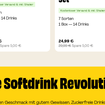
Set
ser Versand & inkl. Shaker
Kostenloser Versand & inkl. Shake
n
 14 Drinks
7 Sorten
1 Box — 14 Drinks
tspreis
Angebotspreis
€
24,99 €
r
Regulärer
Spare 5,00 €
29,99 €
Spare 5,00 €
Preis
e Softdrink Revolut
len Geschmack mit gutem Gewissen. Zuckerfreie Drinks