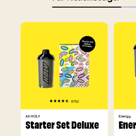
9762
All HOLY
Energy
Starter Set Deluxe
Ener