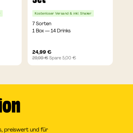
Set
Se
r
Kostenloser Versand & inkl. Shaker
Kost
7 Sorten
5 S
1 Box — 14 Drinks
1 Bo
Angebotspreis
Ang
24,99 €
24,
Regulärer
Regu
29,99 €
Spare 5,00 €
29,9
Preis
Preis
ion
, preiswert und für