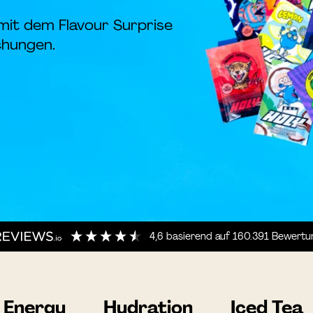
: mit dem Flavour Surprise
chungen.
4,6
basierend auf
160.391
Bewertu
Energy
Hydration
Iced Tea