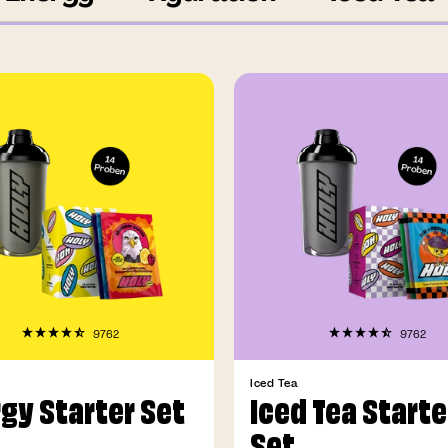
9762
9762
Iced Tea
gy Starter Set
Iced Tea Starte