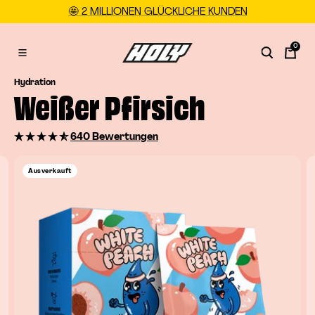
Direkt
🤩 2 MILLIONEN GLÜCKLICHE KUNDEN
zum
Inhalt
0
HOLY
Navigation
DE
Hydration
Weißer Pfirsich
640 Bewertungen
Ausverkauft