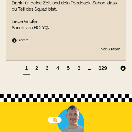
Dank für deine Zeit und dein Feedback! Schön, dass 
du Teil des Squad bist.

Liebe Grüße

Sarah von HOLY🤝
Anreiz
vor 6 Tagen
1
2
3
4
5
6
...
629