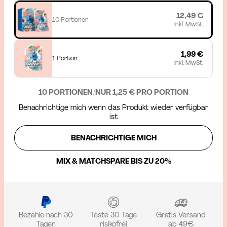
12,49 €
10 Portionen
Inkl. MwSt.
1,99 €
1 Portion
Inkl. MwSt.
10 PORTIONEN
/
NUR 1,25 € PRO PORTION
Benachrichtige mich wenn das Produkt wieder verfügbar
ist
BENACHRICHTIGE MICH
MIX & MATCH
SPARE BIS ZU 20%
Bezahle nach 30
Teste 30 Tage
Gratis Versand
Tagen
risikofrei
ab 49€