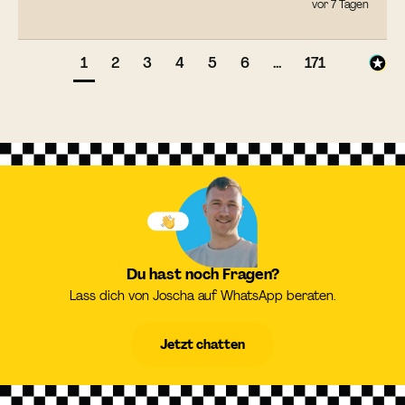
vor 7 Tagen
1
2
3
4
5
6
...
171
Du hast noch Fragen?
Lass dich von Joscha auf WhatsApp beraten.
Jetzt chatten