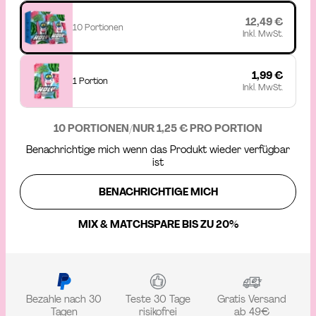
12,49 €
10 Portionen
Inkl. MwSt.
1,99 €
1 Portion
Inkl. MwSt.
10 PORTIONEN
/
NUR 1,25 € PRO PORTION
Benachrichtige mich wenn das Produkt wieder verfügbar
ist
BENACHRICHTIGE MICH
MIX & MATCH
SPARE BIS ZU 20%
Bezahle nach 30
Teste 30 Tage
Gratis Versand
Tagen
risikofrei
ab 49€