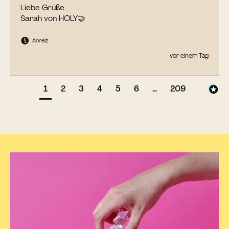
Liebe Grüße

Sarah von HOLY🤝
Anreiz
vor einem Tag
1
2
3
4
5
6
...
209