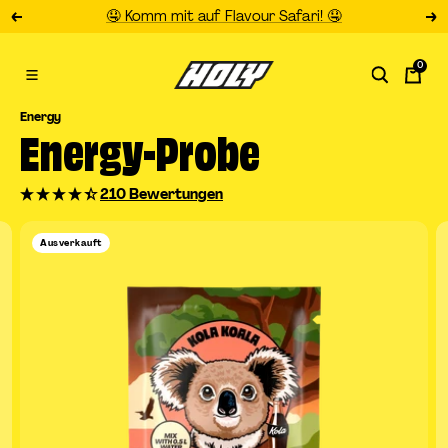
Direkt
🤤 Komm mit auf Flavour Safari! 🤤
Zurück
Wei
zum
Inhalt
0
HOLY
Navigation
DE
Energy
Energy-Probe
210 Bewertungen
Ausverkauft