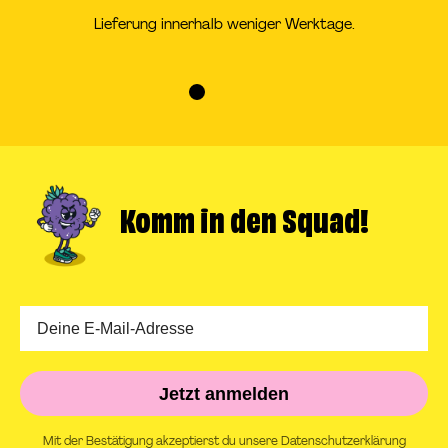
Lieferung innerhalb weniger Werktage.
Zur
Zur
Zur
Zur
Slide
Slide
Slide
Slide
1
2
3
4
gehen
gehen
gehen
gehen
Komm in
den Squad!
Jetzt anmelden
Mit der Bestätigung akzeptierst du unsere Datenschutzerklärung