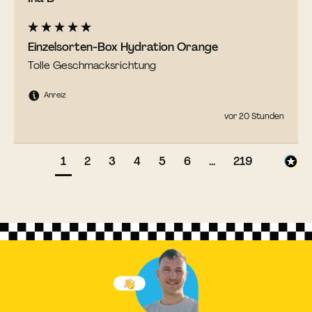
Einzelsorten-Box Hydration Orange
Tolle Geschmacksrichtung 
Anreiz
vor 20 Stunden
1
2
3
4
5
6
...
219