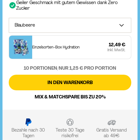
Geiler Geschmack mit gutem Gewissen dank Zero
Zucker
Blaubeere
12,49 €
Einzelsorten-Box Hydration
Inkl. MwSt.
10 PORTIONEN
/
NUR 1,25 € PRO PORTION
IN DEN WARENKORB
MIX & MATCH
SPARE BIS ZU 20%
Bezahle nach 30
Teste 30 Tage
Gratis Versand
Tagen
risikofrei
ab 49€