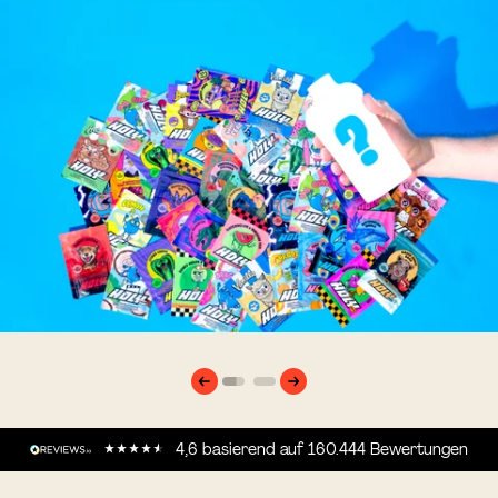
Zur
Zur
Slide
Slide
1
2
4,6
basierend auf
160.444
Bewertungen
gehen
gehen