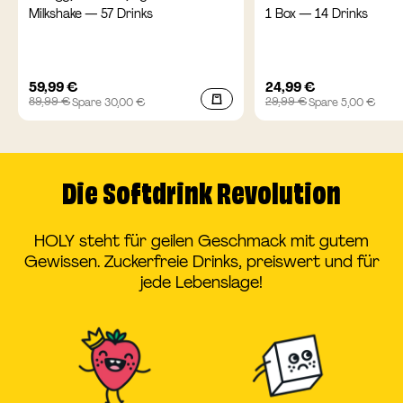
Milkshake — 57 Drinks
1 Box — 14 Drinks
Angebotspreis
Angebotspreis
59,99 €
24,99 €
Regulärer
Regulärer
89,99 €
29,99 €
Spare 30,00 €
Spare 5,00 €
Preis
Preis
Die Softdrink Revolution
HOLY steht für geilen Geschmack mit gutem
Gewissen. Zuckerfreie Drinks, preiswert und für
jede Lebenslage!