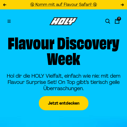
Direkt
🤤 Komm mit auf Flavour Safari! 🤤
Zurück
Wei
zum
Inhalt
0
HOLY
Navigation
DE
Flavour Discovery
Week
Hol dir die HOLY Vielfalt, einfach wie nie: mit dem
Flavour Surprise Set! On Top gibt’s tierisch geile
Überraschungen.
Jetzt entdecken