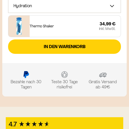
Hydration
34,99 €
Thermo Shaker
Inkl. MwSt.
IN DEN WARENKORB
Bezahle nach 30
Teste 30 Tage
Gratis Versand
Tagen
risikofrei
ab 49€
New content loaded
4.7