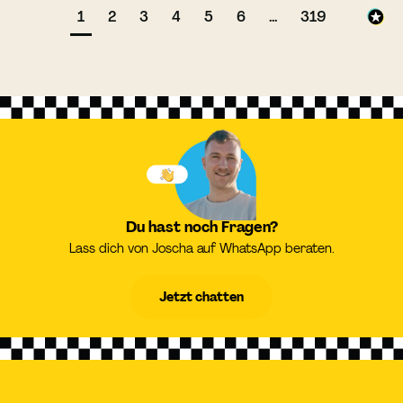
1
2
3
4
5
6
...
319
Du hast noch Fragen?
Lass dich von Joscha auf WhatsApp beraten.
Jetzt chatten