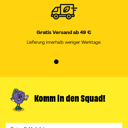
Gratis Versand ab 49 €
Lieferung innerhalb weniger Werktage.
Zur
Zur
Zur
Zur
Slide
Slide
Slide
Slide
1
2
3
4
gehen
gehen
gehen
gehen
Komm in
den Squad!