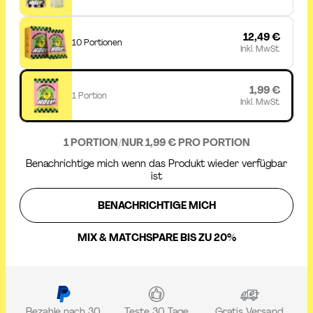
12,49 €
10 Portionen
Inkl. MwSt.
1,99 €
1 Portion
Inkl. MwSt.
1 PORTION
/
NUR 1,99 € PRO PORTION
Benachrichtige mich wenn das Produkt wieder verfügbar
ist
BENACHRICHTIGE MICH
MIX & MATCH
SPARE BIS ZU 20%
Bezahle nach 30
Teste 30 Tage
Gratis Versand