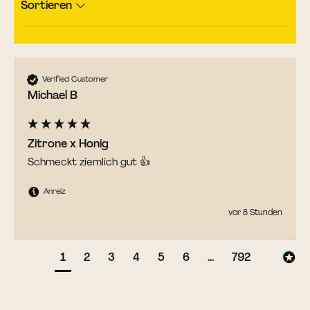
Sortieren
Verified Customer
Michael B
Zitrone x Honig
Schmeckt ziemlich gut 👍
Anreiz
vor 8 Stunden
1
2
3
4
5
6
...
792