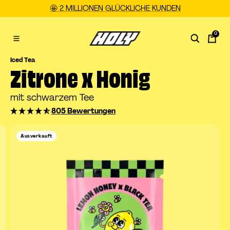
Direkt
🤩 2 MILLIONEN GLÜCKLICHE KUNDEN
zum
Inhalt
0
HOLY
Navigation
DE
Iced Tea
Zitrone x Honig
mit schwarzem Tee
805 Bewertungen
Ausverkauft