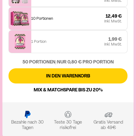
Inkl. MwSt.
12,49 €
10 Portionen
Inkl. MwSt.
1,99 €
1 Portion
Inkl. MwSt.
50 PORTIONEN
/
NUR 0,80 € PRO PORTION
IN DEN WARENKORB
MIX & MATCH
SPARE BIS ZU 20%
Bezahle nach 30
Teste 30 Tage
Gratis Versand
Tagen
risikofrei
ab 49€