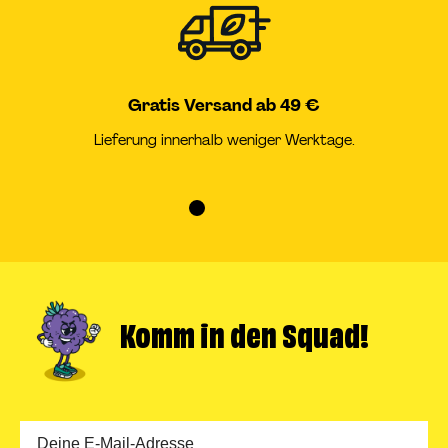
Gratis Versand ab 49 €
Lieferung innerhalb weniger Werktage.
Zur
Zur
Zur
Zur
Slide
Slide
Slide
Slide
1
2
3
4
gehen
gehen
gehen
gehen
Komm in
den Squad!