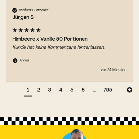
Verified Customer
Jürgen S
Himbeere x Vanille 50 Portionen
Kunde hat keine Kommentare hinterlassen.
Anreiz
vor 24 Minuten
1
2
3
4
5
6
...
795