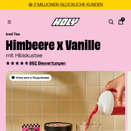
Direkt
🤩 2 MILLIONEN GLÜCKLICHE KUNDEN
zum
Inhalt
0
HOLY
Navigation
DE
Iced Tea
Himbeere x Vanille
mit Hibiskustee
862 Bewertungen
Ohne extra Pappdeckel