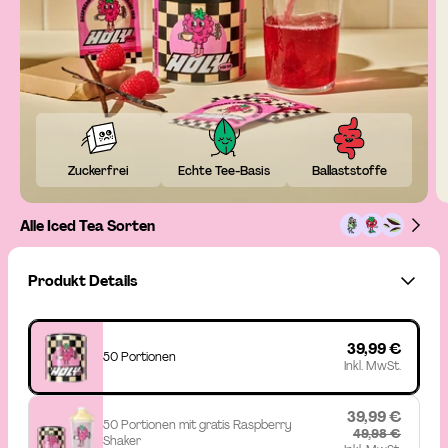
Zuckerfrei
Echte Tee-Basis
Ballaststoffe
Alle Iced Tea Sorten
Produkt Details
39,99 €
50 Portionen
Inkl. MwSt.
39,99 €
50 Portionen mit gratis Raspberry
49,98 €
Shaker