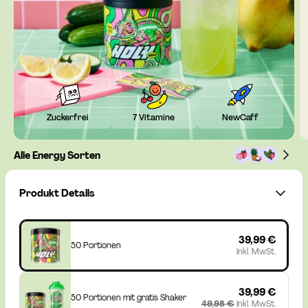
Zuckerfrei
7 Vitamine
NewCaff
Alle Energy Sorten
Produkt Details
39,99 €
50 Portionen
Inkl. MwSt.
39,99 €
50 Portionen mit gratis Shaker
49,98 €
Inkl. MwSt.