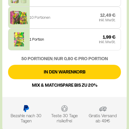
12,49 €
10 Portionen
Inkl. MwSt.
1,99 €
1 Portion
Inkl. MwSt.
50 PORTIONEN
/
NUR 0,80 € PRO PORTION
IN DEN WARENKORB
MIX & MATCH
SPARE BIS ZU 20%
Bezahle nach 30
Teste 30 Tage
Gratis Versand
Tagen
risikofrei
ab 49€