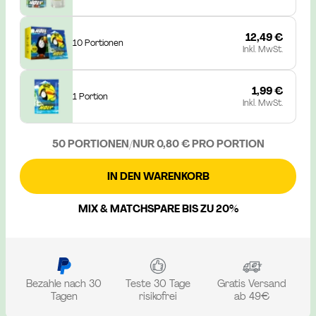
12,49 €
10 Portionen
Inkl. MwSt.
1,99 €
1 Portion
Inkl. MwSt.
50 PORTIONEN
/
NUR 0,80 € PRO PORTION
IN DEN WARENKORB
MIX & MATCH
SPARE BIS ZU 20%
Bezahle nach 30
Teste 30 Tage
Gratis Versand
Tagen
risikofrei
ab 49€