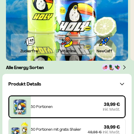
Zuckerfrei
7 Vitamine
NewCaff
Alle Energy Sorten
Produkt Details
39,99 €
50 Portionen
Inkl. MwSt.
39,99 €
50 Portionen mit gratis Shaker
49,98 €
Inkl. MwSt.