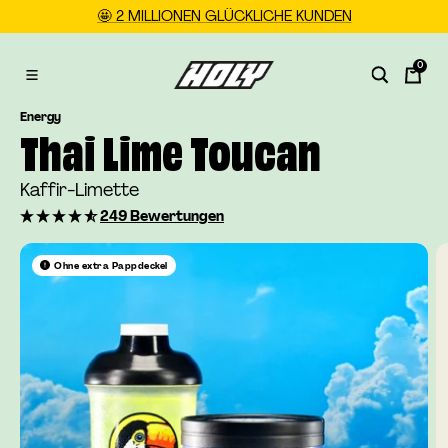
Direkt
🤩 2 MILLIONEN GLÜCKLICHE KUNDEN
zum
Inhalt
0
HOLY
Navigation
DE
Energy
Thai Lime Toucan
Kaffir-Limette
249 Bewertungen
Ohne extra Pappdeckel